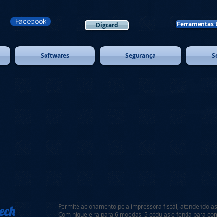
Facebook
Ferramentas 
Digcard
Softwares
Segurança
S
​Permite acionamento pela impressora fiscal, atendendo as 
ech
Com niqueleira para 6 moedas, 5 cédulas e fenda para co