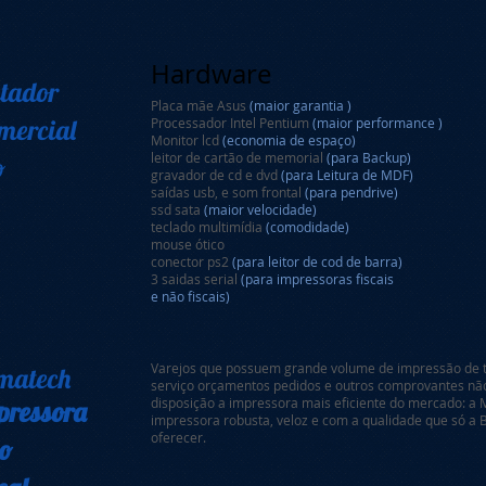
Hardware
tador
Placa mãe Asus
(maior garantia )
mercial
Processador Intel Pentium
(maior performance )
Monitor lcd
(economia de espaço)
leitor de cartão de memorial
(para Backup)
o
gravador de cd e dvd
(para Leitura de MDF)
saídas usb, e som frontal
(para pendrive)
ssd sata
(maior velocidade)
teclado multimídia
(comodidade)
mouse ótico
conector ps2
(para leitor de cod de barra)
3 saidas serial
(para impressoras fiscais
e não fiscais)
Varejos que possuem grande volume de impressão de ti
matech
serviço orçamentos pedidos e outros comprovantes não 
disposição a impressora mais eficiente do mercado: 
pressora
impressora robusta, veloz e com a qualidade que só a
oferecer.
o