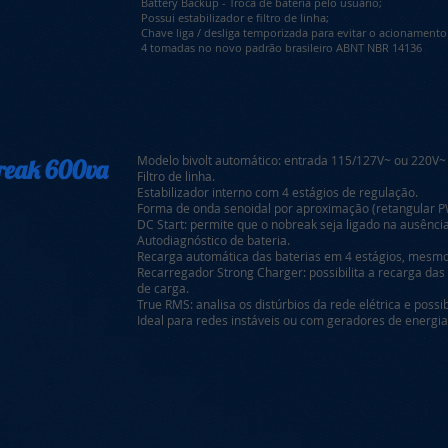
Battery Backup - Troca de bateria pelo usuário;
Possui estabilizador e filtro de linha;
Chave liga / desliga temporizada para evitar o acionamento 
4 tomadas no novo padrão brasileiro ABNT NBR 14136
Modelo bivolt automático: entrada 115/127V~ ou 220V~
break 600va
Filtro de linha.
Estabilizador interno com 4 estágios de regulação.
Forma de onda senoidal por aproximação (retangular 
DC Start: permite que o nobreak seja ligado na ausência
Autodiagnóstico de bateria.
Recarga automática das baterias em 4 estágios, mesmo
Recarregador Strong Charger: possibilita a recarga da
de carga.
True RMS: analisa os distúrbios da rede elétrica e possi
Ideal para redes instáveis ou com geradores de energia 