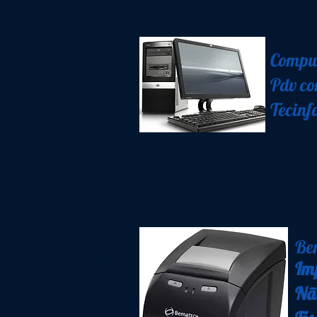
Compu
Pdv co
Tecinf
Be
Im
Nã