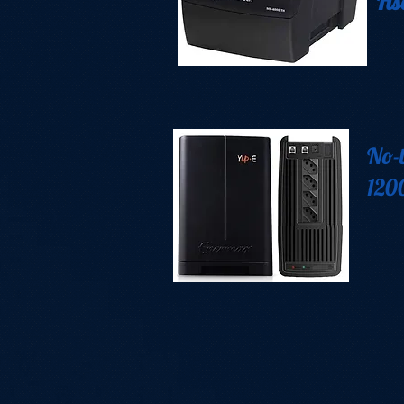
Fis
No-
1200