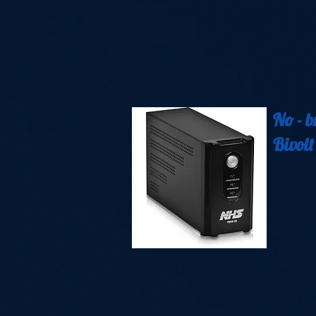
No - 
Bivolt