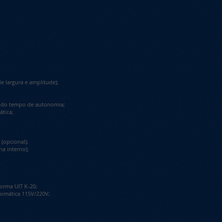
largura e amplitude);
l do tempo de autonomia;
tica;
(opcional);
ha interno);
rma UIT K-20;
omática 115V/220V;