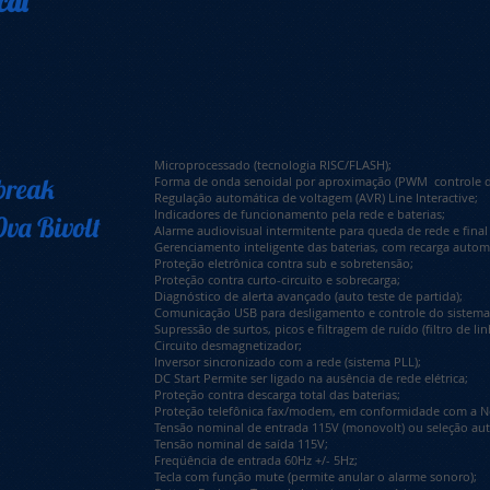
cal
Microprocessado (tecnologia RISC/FLASH);
break
Forma de onda senoidal por aproximação (PWM controle de 
Regulação automática de voltagem (AVR) Line Interactive;
Indicadores de funcionamento pela rede e baterias;
va Bivolt
Alarme audiovisual intermitente para queda de rede e fina
Gerenciamento inteligente das baterias, com recarga automá
Proteção eletrônica contra sub e sobretensão;
Proteção contra curto-circuito e sobrecarga;
Diagnóstico de alerta avançado (auto teste de partida);
Comunicação USB para desligamento e controle do sistema 
Supressão de surtos, picos e filtragem de ruído (filtro de lin
Circuito desmagnetizador;
Inversor sincronizado com a rede (sistema PLL);
DC Start Permite ser ligado na ausência de rede elétrica;
Proteção contra descarga total das baterias;
Proteção telefônica fax/modem, em conformidade com a No
Tensão nominal de entrada 115V (monovolt) ou seleção aut
Tensão nominal de saída 115V;
Freqüência de entrada 60Hz +/- 5Hz;
Tecla com função mute (permite anular o alarme sonoro);