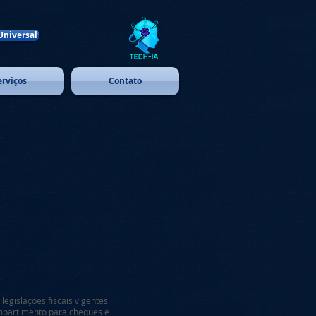
Universal
erviços
Contato
legislações fiscais vigentes.
mpartimento para cheques e